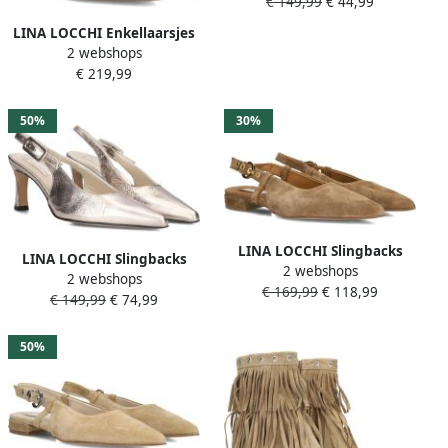
€ 149,99
€ 44,99
Materiaal: Leer Kleur: Beige
LINA LOCCHI Enkellaarsjes
2 webshops
Dames Az52 1 Maat: 38
€ 219,99
Materiaal: Suède Kleur:
Bruin
50%
30%
LINA LOCCHI Slingbacks
LINA LOCCHI Slingbacks
2 webshops
Dames Az62 Maat: 42
2 webshops
Dames Au263 Maat: 38
€ 169,99
€ 118,99
Materiaal: Suède Kleur:
€ 149,99
€ 74,99
Materiaal: Leer Kleur:
Camel
Goudkleurig
50%