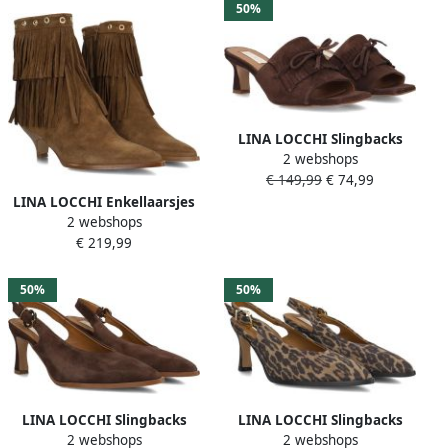
50%
LINA LOCCHI Slingbacks
2 webshops
Dames Az150 Maat: 40
€ 149,99
€ 74,99
Materiaal: Suède Kleur:
Bruin
LINA LOCCHI Enkellaarsjes
2 webshops
Dames Az52 1 Maat: 38
€ 219,99
Materiaal: Suède Kleur:
Bruin
50%
50%
LINA LOCCHI Slingbacks
LINA LOCCHI Slingbacks
2 webshops
2 webshops
Dames Az12 Maat: 39
Dames Az12 Maat: 42