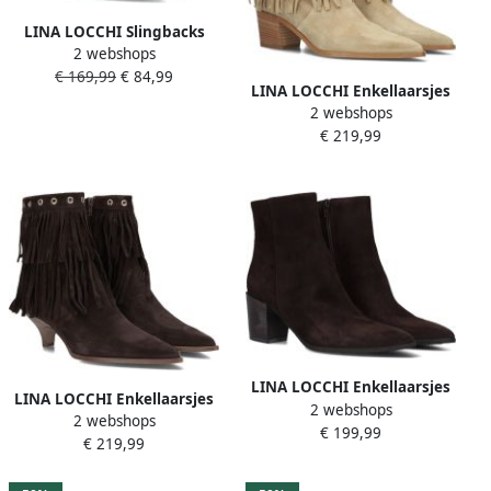
LINA LOCCHI Slingbacks
2 webshops
Dames Az62 Maat: 37
€ 169,99
€ 84,99
Materiaal: Suède Kleur:
LINA LOCCHI Enkellaarsjes
Camel
2 webshops
Dames Az52 1 Maat: 37
€ 219,99
Materiaal: Suède Kleur:
Bruin
LINA LOCCHI Enkellaarsjes
LINA LOCCHI Enkellaarsjes
2 webshops
Dames At 156 Maat: 43
2 webshops
Dames Az52 Maat: 41
€ 199,99
Materiaal: Suède Kleur:
€ 219,99
Materiaal: Suède Kleur:
Bruin
Bruin