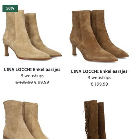
Camel
Beige
50%
LINA LOCCHI Enkellaarsjes
LINA LOCCHI Enkellaarsjes
3 webshops
Dames Av 136 Lis Maat: 39
3 webshops
Dames Av 136 Lis Maat: 35
€ 199,99
€ 99,99
Materiaal: Suède Kleur:
€ 199,99
Materiaal: Suède Kleur:
Beige
Camel