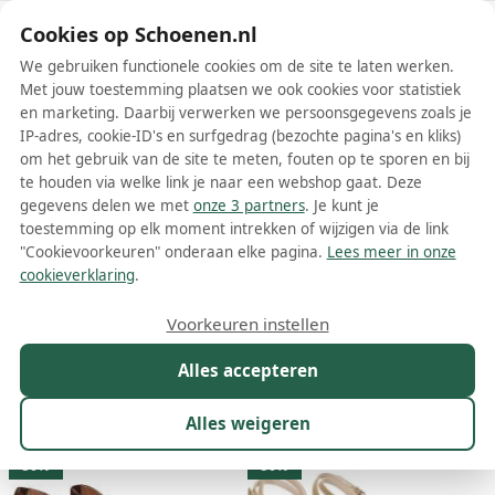
Schoenen.nl
Cookies op Schoenen.nl
We gebruiken functionele cookies om de site te laten werken.
Met jouw toestemming plaatsen we ook cookies voor statistiek
en marketing. Daarbij verwerken we persoonsgegevens zoals je
IP-adres, cookie-ID's en surfgedrag (bezochte pagina's en kliks)
om het gebruik van de site te meten, fouten op te sporen en bij
Wis filters
Alle filters
te houden via welke link je naar een webshop gaat. Deze
gegevens delen we met
onze 3 partners
. Je kunt je
Lina Locchi schoenen
toestemming op elk moment intrekken of wijzigen via de link
"Cookievoorkeuren" onderaan elke pagina.
Lees meer in onze
Meer lezen
cookieverklaring
.
Ballerinas
Boots
Enkellaarsjes
Espadrilles
Instappers
Voorkeuren instellen
Alles accepteren
Maat
Merk
1
Kleur
Prijs
Geslacht
M
Alles weigeren
213 resultaten:
50%
50%