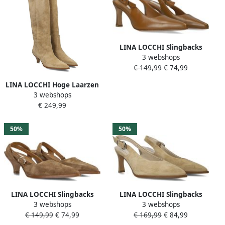
LINA LOCCHI Slingbacks
3 webshops
Dames Au263 Maat: 36
€ 149,99
€ 74,99
Materiaal: Leer Kleur:
Camel
LINA LOCCHI Hoge Laarzen
3 webshops
Dames Az53 Maat: 39
€ 249,99
Materiaal: Suède Kleur:
Beige
50%
50%
LINA LOCCHI Slingbacks
LINA LOCCHI Slingbacks
3 webshops
3 webshops
Dames Az41 Maat: 39
Dames Az12 Maat: 38
€ 149,99
€ 74,99
€ 169,99
€ 84,99
Materiaal: Suède Kleur:
Materiaal: Suède Kleur: