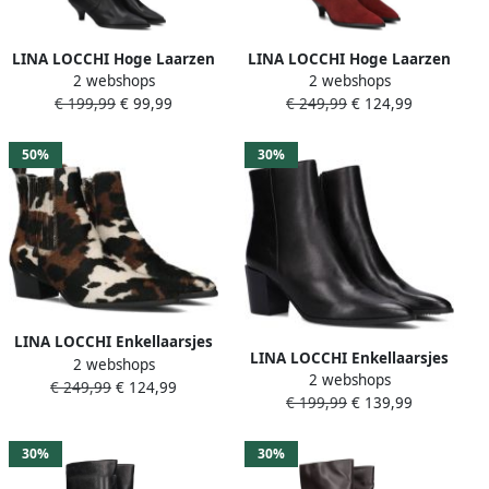
LINA LOCCHI Hoge Laarzen
LINA LOCCHI Hoge Laarzen
2 webshops
2 webshops
Dames Av 2501 Maat: 39
Dames Av 256 Maat: 36
€ 199,99
€ 99,99
€ 249,99
€ 124,99
Materiaal: Leatherlook
Materiaal: Suède Kleur:
Kleur: Zwart
Rood
50%
30%
LINA LOCCHI Enkellaarsjes
LINA LOCCHI Enkellaarsjes
2 webshops
Dames Av 230 Maat: 39
2 webshops
Dames At 156 Maat: 39
€ 249,99
€ 124,99
Materiaal: Ponyhair Kleur:
€ 199,99
€ 139,99
Materiaal: Leer Kleur: Zwart
Bruin
30%
30%