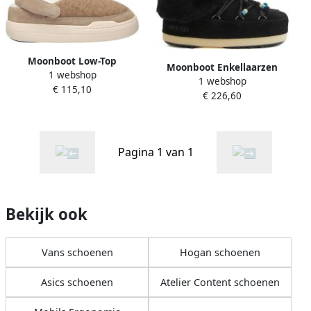
Moonboot Low-Top
Moonboot Enkellaarzen
1 webshop
Sneakers Mb Park Felt Clogs
1 webshop
Moon Boot Boots Black in
€ 115,10
in bruin
€ 226,60
zwart
Pagina 1 van 1
Bekijk ook
Vans schoenen
Hogan schoenen
Asics schoenen
Atelier Content schoenen