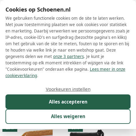
Schoenen.nl
Cookies op Schoenen.nl
We gebruiken functionele cookies om de site te laten werken.
Met jouw toestemming plaatsen we ook cookies voor statistiek
en marketing. Daarbij verwerken we persoonsgegevens zoals je
IP-adres, cookie-ID's en surfgedrag (bezochte pagina's en kliks)
om het gebruik van de site te meten, fouten op te sporen en bij
Wis filters
Alle filters
te houden via welke link je naar een webshop gaat. Deze
gegevens delen we met
onze 3 partners
. Je kunt je
Moonboot schoenen
toestemming op elk moment intrekken of wijzigen via de link
"Cookievoorkeuren" onderaan elke pagina.
Lees meer in onze
Meer lezen
cookieverklaring
.
Boots
Enkellaarsjes
Laarzen
Sneakers
Snowboots
Voorkeuren instellen
Alles accepteren
Maat
Merk
1
Kleur
Prijs
Geslacht
M
Alles weigeren
8 resultaten:
23%
30%