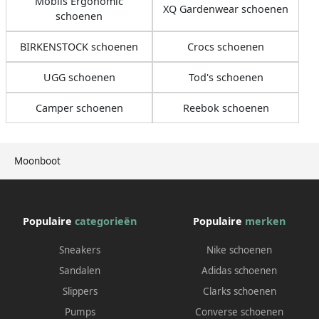
Mobils Ergonomic
XQ Gardenwear schoenen
schoenen
BIRKENSTOCK schoenen
Crocs schoenen
UGG schoenen
Tod's schoenen
Camper schoenen
Reebok schoenen
Moonboot
Populaire
categorieën
Populaire
merken
Sneakers
Nike schoenen
Sandalen
Adidas schoenen
Slippers
Clarks schoenen
Pumps
Converse schoenen