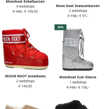
Moonboot Enkellaarzen
Moon boot Sneeuwlaarzen
4 webshops
Moon Boot Mb Icon Low
2 webshops
MB Luna Chelsea Suède
€ 165,-
€ 109,95
Nylon Boots Creme
€ 156,-
€ 97,-
Beige Heren
80d1409340 in beige
30%
MOON BOOT Snowboots
Moonboot Icon Glance
2 webshops
Icon Low Nylon Maat: 36 38
1 webshop
snowboots meisjes zilver
€ 149,85
Materiaal: Rubber Kleur:
€ 155,-
€ 108,-
Rood