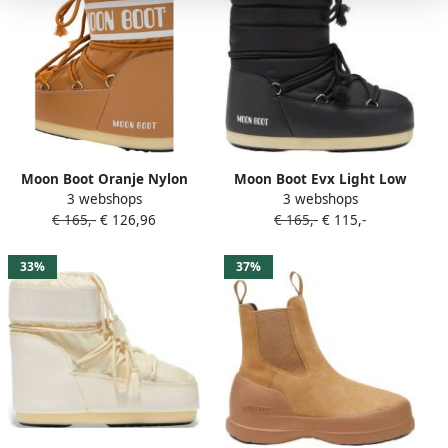
Moon Boot Oranje Nylon
Moon Boot Evx Light Low
3 webshops
3 webshops
Veterschoenen
Nylon Laarzen Zwart Vrouw
€ 165,-
€ 126,96
€ 165,-
€ 115,-
Enkellaarzen
33%
37%