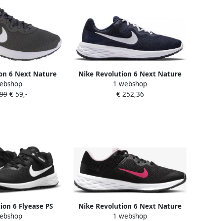
on 6 Next Nature
Nike Revolution 6 Next Nature
ebshop
1 webshop
 Mannen Grijs
hardloopschoenen donkerblauw
,99
€ 59,-
€ 252,36
opschoenen
wit grijs blauw
ion 6 Flyease PS
Nike Revolution 6 Next Nature
ebshop
1 webshop
enen Black White
Hardloopschoen Sportschoenen