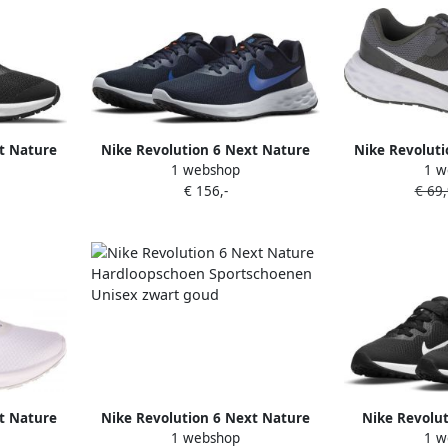
t Nature
Nike Revolution 6 Next Nature
Nike Revoluti
1 webshop
1 w
oen
hardloopschoenen donkerblauw
DC3728-004
€ 156,-
€ 69
kobaltblauw grijs
Hardlo
t Nature
Nike Revolution 6 Next Nature
Nike Revolut
1 webshop
1 w
nen
Hardloopschoen Sportschoenen
Hardloopscho