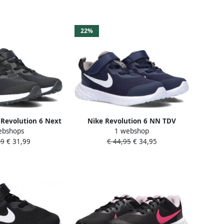
22%
 Revolution 6 Next
Nike Revolution 6 NN TDV
ebshops
1 webshop
ds Hardloopschoen
Kinderschoenen Midnight Navy
49
€ 31,99
€ 44,95
€ 34,95
White Flat Pewter Kinderen