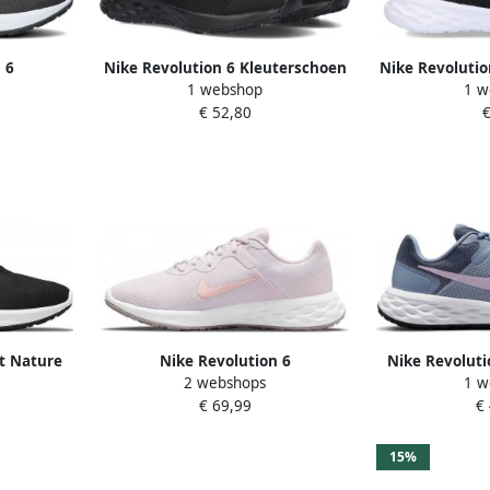
 6
Nike Revolution 6 Kleuterschoen
Nike Revolutio
1 webshop
1 w
or heren
Black Dark Smoke Grey Black
baby's p
€ 52,80
€
Dark Smoke Grey Black
t Nature
Nike Revolution 6
Nike Revoluti
2 webshops
1 w
art rood
hardloopschoenen voor dames
Hardloops
€ 69,99
€
(straat) Paars
dames(s
15%