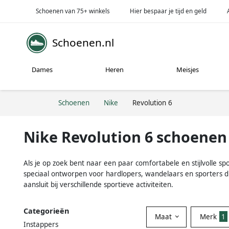
Schoenen van 75+ winkels
Hier bespaar je tijd en geld
Schoenen.nl
Dames
Heren
Meisjes
Schoenen
Nike
Revolution 6
Nike Revolution 6 schoenen
Als je op zoek bent naar een paar comfortabele en stijlvolle sp
speciaal ontworpen voor hardlopers, wandelaars en sporters di
aansluit bij verschillende sportieve activiteiten.
Categorieën
Maat
Merk
1
Instappers