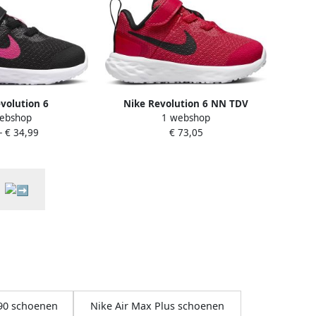
evolution 6
Nike Revolution 6 NN TDV
ebshop
1 webshop
enen zwart roze
Hardloopschoenen University
-
€ 34,99
€ 73,05
nderen
Red Black Kinderen
90 schoenen
Nike Air Max Plus schoenen