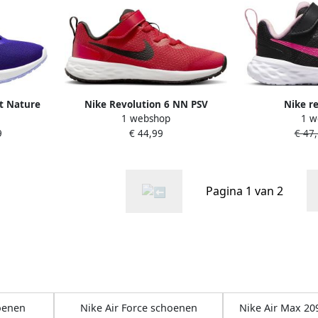
t Nature
Nike Revolution 6 NN PSV
Nike r
1 webshop
1 w
 voor
Hardloopschoenen University
hardloopscho
9
€ 44,99
€ 47,
auw
Red Black Kinderen
ki
Pagina 1 van 2
oenen
Nike Air Force schoenen
Nike Air Max 20