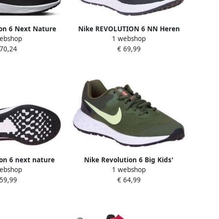
on 6 Next Nature
Nike REVOLUTION 6 NN Heren
ebshop
1 webshop
rdloopschoenen
 70,24
€ 69,99
ion 6 next nature
Nike Revolution 6 Big Kids'
ebshop
1 webshop
enen zwart paars
Running Shoes Sneakers
 59,99
€ 64,99
ames
olijfgroen