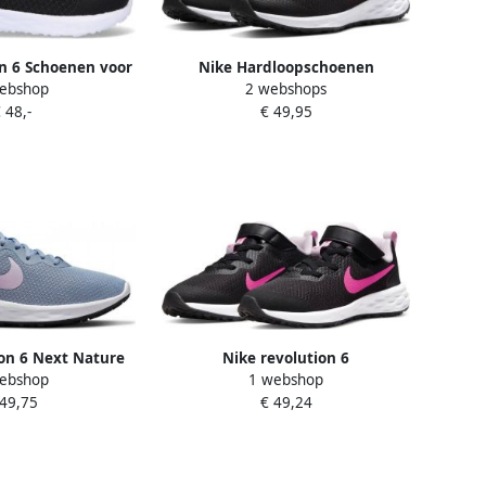
n 6 Schoenen voor
Nike Hardloopschoenen
ebshop
2 webshops
euters Zwart
Chaussures de running
 48,-
€ 49,95
Revolution 6 GS léger et
respirant
on 6 Next Nature
Nike revolution 6
ebshop
1 webshop
choenen voor
hardloopschoenen zwart roze
 49,75
€ 49,24
traat) Grijs
kinderen