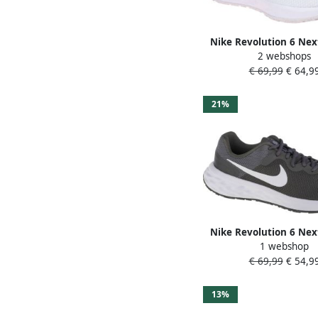
Nike Revolution 6 Nex
2 webshops
(Triple White) Sneake
€ 69,99
€ 64,9
21%
Nike Revolution 6 Nex
1 webshop
Heren
€ 69,99
€ 54,9
13%