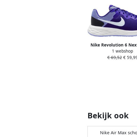
Nike Revolution 6 Nex
1 webshop
Hardloopschoenen
€ 69,52
€ 59,9
heren(straat) Bl
Bekijk ook
Nike Air Max sch