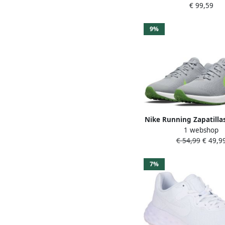
€ 99,59
Sportschoenen Vrou
Zilver
9%
Nike Running Zapatilla
1 webshop
Revolution 6 NN Nik
€ 54,99
€ 49,9
7%