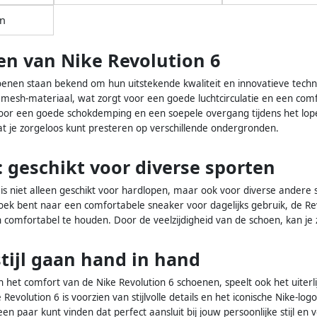
n
n van Nike Revolution 6
oenen staan bekend om hun uitstekende kwaliteit en innovatieve tech
mesh-materiaal, wat zorgt voor een goede luchtcirculatie en een com
oor een goede schokdemping en een soepele overgang tijdens het lopen.
t je zorgeloos kunt presteren op verschillende ondergronden.
: geschikt voor diverse sporten
is niet alleen geschikt voor hardlopen, maar ook voor diverse andere 
ek bent naar een comfortabele sneaker voor dagelijks gebruik, de Revol
comfortabel te houden. Door de veelzijdigheid van de schoen, kan je z
tijl gaan hand in hand
en het comfort van de Nike Revolution 6 schoenen, speelt ook het uiterl
volution 6 is voorzien van stijlvolle details en het iconische Nike-log
 een paar kunt vinden dat perfect aansluit bij jouw persoonlijke stijl 