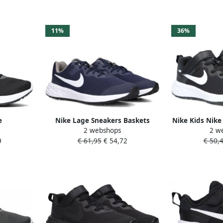
11%
36%
e
Nike Lage Sneakers Baskets
Nike Kids Nike
2 webshops
2 w
 Stijlvol
Revolution 6 Nn Gs en matière
Nature(PSV) Ki
9
€ 61,95
€ 54,72
€ 50,
wart
recyclée