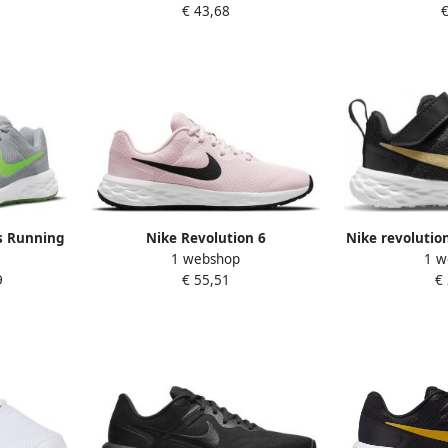
€ 43,68
€
wen Wit
Unisex zwart goud
Dk Smoke 
s Running
Nike Revolution 6
Nike revolutio
1 webshop
1 w
e Grijs
Hardloopschoenen voor kids
goud 
9
€ 55,51
€
(straat) Roze