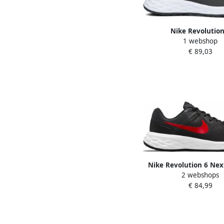
Nike Revolution
1 webshop
hardloopschoenen vo
€ 89,03
(straat) Grijs
Nike Revolution 6 Nex
2 webshops
hardloopschoenen zw
€ 84,99
antraciet