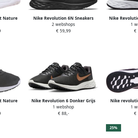
t Nature
Nike Revolution 6N Sneakers
Nike Revoluti
2 webshops
1 w
rs Unisex
Veelzijdig Comfort en Flexibele
Neutrale Ha
9
€ 59,99
€
Demping Zwart Heren
t Nature
Nike Revolution 6 Donker Grijs
Nike revolut
1 webshop
1 w
Metallic Koper Sportschoenen
hardloopscho
9
€ 88,-
€
Dames Doos Zonder Deksel
d
25%