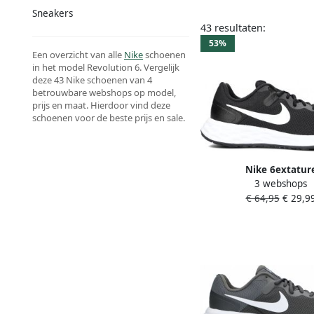
Sneakers
43 resultaten:
53%
Een overzicht van alle
Nike
schoenen
in het model Revolution 6. Vergelijk
deze 43 Nike schoenen van 4
betrouwbare webshops op model,
prijs en maat. Hierdoor vind deze
schoenen voor de beste prijs en sale.
Nike 6extatur
3 webshops
Hardloopschoenen voor
€ 64,95
€ 29,9
en comfortabel Z