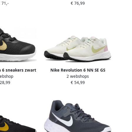
 71,-
€ 76,99
Grey Kinderen
Vrouwen zwart
n 6 sneakers zwart
Nike Revolution 6 NN SE GS
ebshop
2 webshops
kinderen
Hardloopschoenen 36 Summit
 28,99
€ 54,99
White Honeydew Wit Lichtgroen
Kids Running