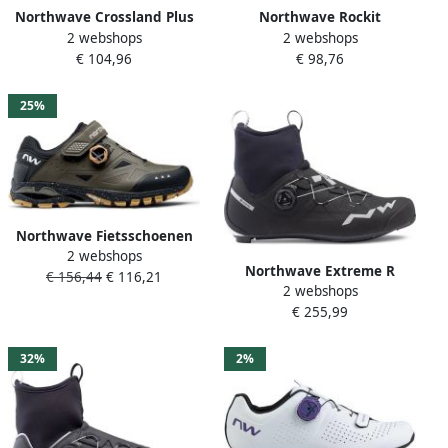
Northwave Crossland Plus
Northwave Rockit
2 webshops
2 webshops
MTB-schoenen Black Heren
Fietsschoenen Zwart Groen
€ 104,96
€ 98,76
25%
Northwave Fietsschoenen
2 webshops
Chaussures de cyclisme
Northwave Extreme R
€ 156,44
€ 116,21
Spider Plus 3
2 webshops
Goretex Racefiets Schoenen
€ 255,99
Zilver
32%
2%