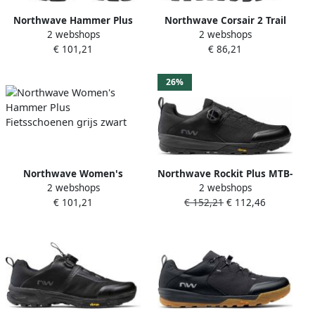
Northwave Hammer Plus
Northwave Corsair 2 Trail
2 webshops
2 webshops
Wide Fietsschoenen zwart
Fietsschoen Zwart
€ 101,21
€ 86,21
grijs
26%
Northwave Women's
Northwave Rockit Plus MTB-
2 webshops
2 webshops
Hammer Plus Fietsschoenen
schoenen Black Heren
€ 101,21
€ 152,21
€ 112,46
grijs zwart