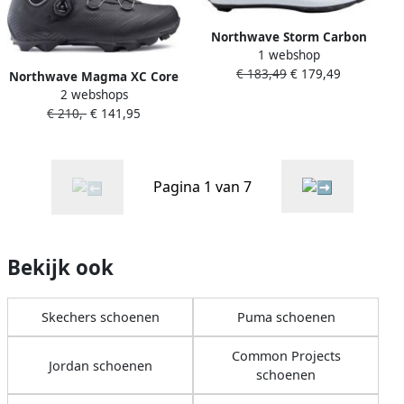
Northwave Storm Carbon
1 webshop
Raceschoenen Wit Vrouw
€ 183,49
€ 179,49
Northwave Magma XC Core
2 webshops
Winter fietsschoenen
€ 210,-
€ 141,95
Fietsschoenen
Pagina 1 van 7
Bekijk ook
Skechers schoenen
Puma schoenen
Common Projects
Jordan schoenen
schoenen