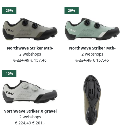
29%
29%
Northwave Striker Mtb-
Northwave Striker Mtb-
2 webshops
2 webshops
schoenen Grijs
schoenen Groen
€ 224,49
€ 157,46
€ 224,49
€ 157,46
10%
Northwave Striker X gravel
2 webshops
Schoenen Grijs
€ 224,49
€ 201,-