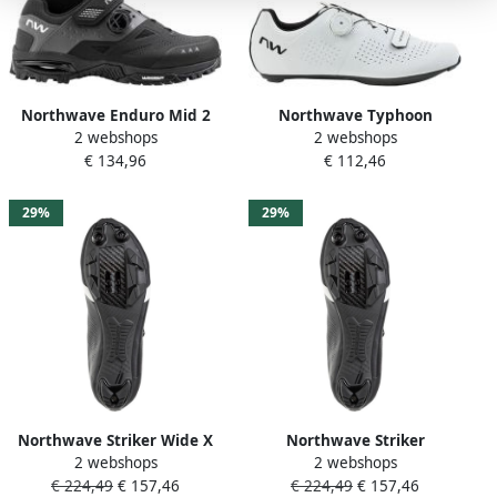
Northwave Enduro Mid 2
Northwave Typhoon
2 webshops
2 webshops
Fietsschoenen grijs zwart
Raceschoenen Wit Man
€ 134,96
€ 112,46
Vrouw
29%
29%
Northwave Striker Wide X
Northwave Striker
2 webshops
2 webshops
gravel Schoenen Zwart
Mountainbikeschoenen
€ 224,49
€ 157,46
€ 224,49
€ 157,46
Zwart Lichtgrijs