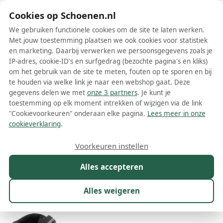
Schoenen.nl
Cookies op Schoenen.nl
We gebruiken functionele cookies om de site te laten werken.
Met jouw toestemming plaatsen we ook cookies voor statistiek
en marketing. Daarbij verwerken we persoonsgegevens zoals je
IP-adres, cookie-ID's en surfgedrag (bezochte pagina's en kliks)
om het gebruik van de site te meten, fouten op te sporen en bij
Wis filters
Alle filters
te houden via welke link je naar een webshop gaat. Deze
gegevens delen we met
onze 3 partners
. Je kunt je
Northwave schoenen
toestemming op elk moment intrekken of wijzigen via de link
"Cookievoorkeuren" onderaan elke pagina.
Lees meer in onze
Meer lezen
cookieverklaring
.
Wandelschoenen
Voorkeuren instellen
Alles accepteren
Maat
Merk
1
Kleur
Prijs
Geslacht
M
Alles weigeren
231 resultaten: