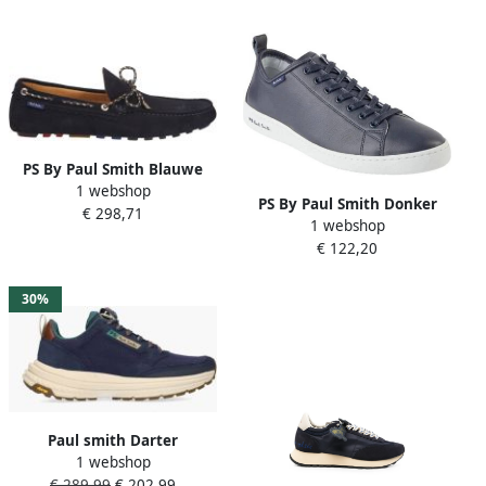
PS By Paul Smith Blauwe
1 webshop
Suède Loafers Moccasins
PS By Paul Smith Donker
€ 298,71
Ss23 Blue Heren
1 webshop
Marineblauw Stijlvol Model
€ 122,20
Blue Heren
30%
Paul smith Darter
1 webshop
Donkerblauw
€ 289,99
€ 202,99