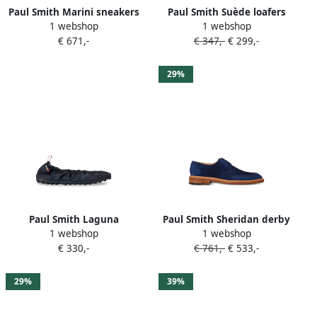
Paul Smith Marini sneakers
Paul Smith Suède loafers
1 webshop
1 webshop
met mesh vlak Blauw
Blauw
€ 671,-
€ 347,-
€ 299,-
29%
Paul Smith Laguna
Paul Smith Sheridan derby
1 webshop
1 webshop
balletschoenen met vlakken
schoenen Blauw
€ 330,-
€ 761,-
€ 533,-
Blauw
29%
39%