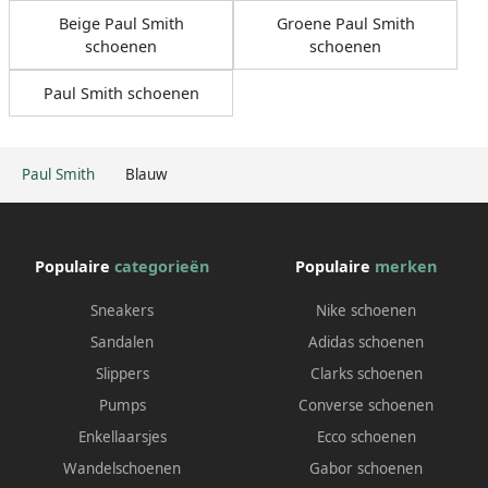
Beige Paul Smith
Groene Paul Smith
schoenen
schoenen
Paul Smith schoenen
Paul Smith
Blauw
Populaire
categorieën
Populaire
merken
Sneakers
Nike schoenen
Sandalen
Adidas schoenen
Slippers
Clarks schoenen
Pumps
Converse schoenen
Enkellaarsjes
Ecco schoenen
Wandelschoenen
Gabor schoenen