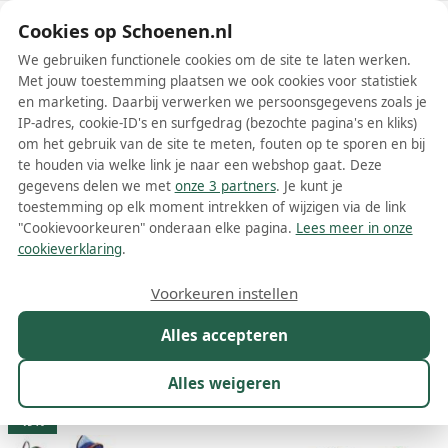
Schoenen.nl
Cookies op Schoenen.nl
We gebruiken functionele cookies om de site te laten werken.
Met jouw toestemming plaatsen we ook cookies voor statistiek
en marketing. Daarbij verwerken we persoonsgegevens zoals je
IP-adres, cookie-ID's en surfgedrag (bezochte pagina's en kliks)
om het gebruik van de site te meten, fouten op te sporen en bij
Wis filters
Alle filters
te houden via welke link je naar een webshop gaat. Deze
gegevens delen we met
onze 3 partners
. Je kunt je
Blauwe Paul Smith schoenen
toestemming op elk moment intrekken of wijzigen via de link
"Cookievoorkeuren" onderaan elke pagina.
Lees meer in onze
Meer lezen
cookieverklaring
.
Boots
Loafers
Mocassins
Nette schoenen
Plateauzole
Voorkeuren instellen
Alles accepteren
Maat
Merk
1
Kleur
1
Prijs
Geslacht
Alles weigeren
42 resultaten:
49%