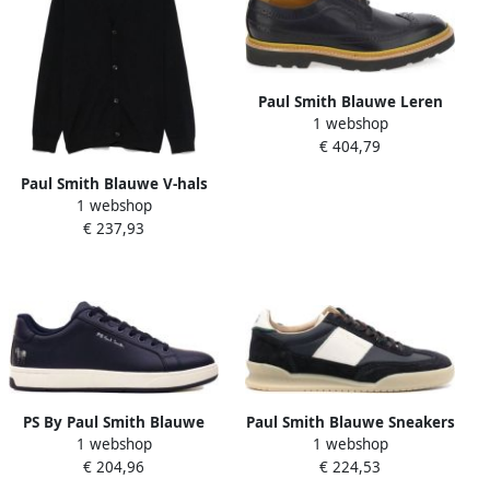
Paul Smith Blauwe Leren
1 webshop
Count Schoenen met
€ 404,79
Rubberen Zool Blue Heren
Paul Smith Blauwe V-hals
1 webshop
Trui Geribbelde Boorden
€ 237,93
PS By Paul Smith Blauwe
Paul Smith Blauwe Sneakers
1 webshop
1 webshop
Sneakers voor Mannen
met Logo Print Blue Heren
€ 204,96
€ 224,53