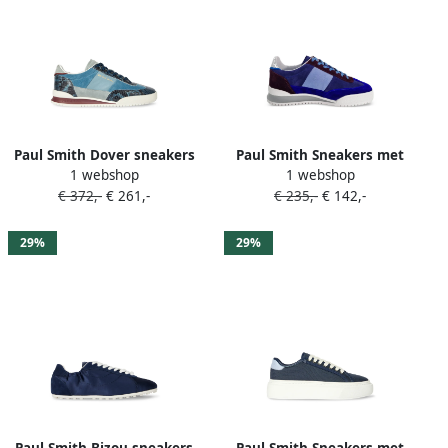
Paul Smith Dover sneakers
Paul Smith Sneakers met
1 webshop
1 webshop
met slangenpatroon en
suède vlakken Blauw
€ 372,-
€ 261,-
€ 235,-
€ 142,-
vlakken Blauw
29%
29%