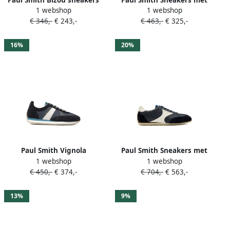
Paul Smith Bizou sneakers
Paul Smith Sneakers met
1 webshop
1 webshop
met vlakken Blauw
plateauzool en gedraaid
€ 346,-
€ 243,-
€ 463,-
€ 325,-
effect Blauw
16%
20%
Paul Smith Vignola
Paul Smith Sneakers met
1 webshop
1 webshop
gestreepte sneakers Blauw
suède vlakken Blauw
€ 450,-
€ 374,-
€ 704,-
€ 563,-
13%
9%