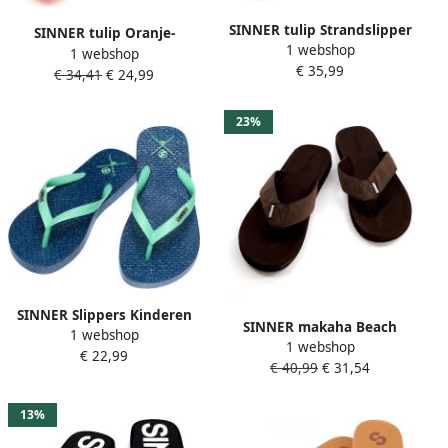
SINNER tulip Strandslipper
SINNER tulip Oranje-
1 webshop
dames Groen-Multicolour
1 webshop
Multicolour
€ 35,99
€ 34,41
€ 24,99
23%
SINNER Slippers Kinderen
SINNER makaha Beach
1 webshop
Padank Blauw
1 webshop
slipper heren Bruin-
€ 22,99
€ 40,99
€ 31,54
Multicolour
13%