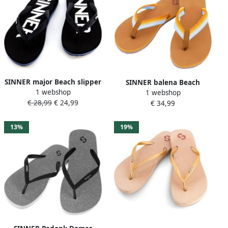
SINNER major Beach slipper
SINNER balena Beach
1 webshop
heren Zwart-Multicolour
1 webshop
slipper dames Bruin-
€ 28,99
€ 24,99
€ 34,99
Multicolour
13%
19%