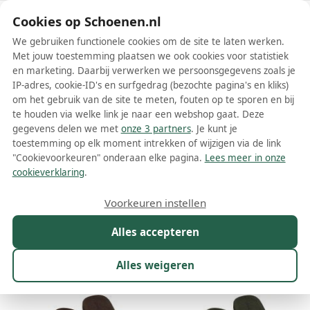
Schoenen.nl
Cookies op Schoenen.nl
We gebruiken functionele cookies om de site te laten werken.
Met jouw toestemming plaatsen we ook cookies voor statistiek
en marketing. Daarbij verwerken we persoonsgegevens zoals je
IP-adres, cookie-ID's en surfgedrag (bezochte pagina's en kliks)
om het gebruik van de site te meten, fouten op te sporen en bij
Wis filters
Alle filters
te houden via welke link je naar een webshop gaat. Deze
gegevens delen we met
onze 3 partners
. Je kunt je
Sinner schoenen
toestemming op elk moment intrekken of wijzigen via de link
"Cookievoorkeuren" onderaan elke pagina.
Lees meer in onze
Meer lezen
cookieverklaring
.
Babyschoenen
Sandalen
Slippers
Voorkeuren instellen
Alles accepteren
Maat
Merk
1
Kleur
Prijs
Geslacht
W
Alles weigeren
59 resultaten: