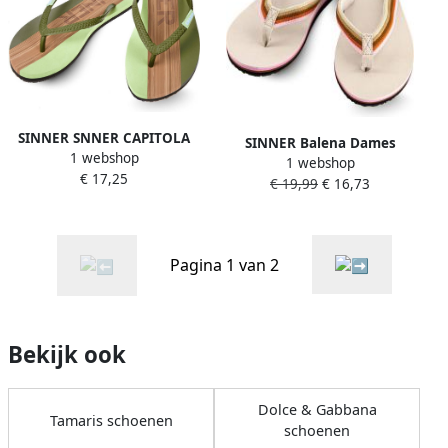
SINNER SNNER CAPITOLA
SINNER Balena Dames
1 webshop
SLIPPERS DAMES GROEN
1 webshop
Slippers Grijs
€ 17,25
€ 19,99
€ 16,73
Pagina 1 van 2
Bekijk ook
Dolce & Gabbana
Tamaris schoenen
schoenen