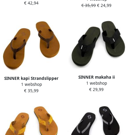
€ 42,94
€ 35,99
€ 24,99
SINNER makaha ii
SINNER kapi Strandslipper
1 webshop
Strandslipper heren Groen
1 webshop
heren Bruin
€ 29,99
€ 35,99