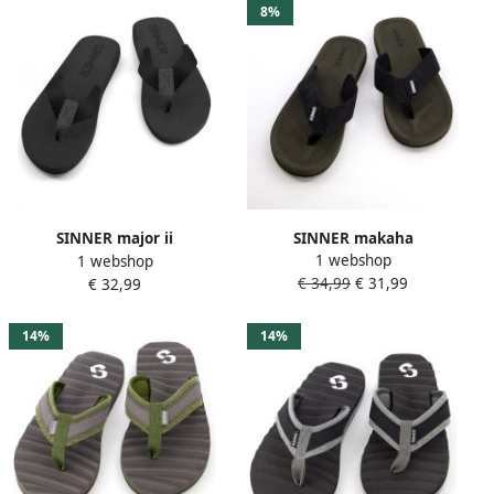
8%
SINNER makaha
SINNER major ii
1 webshop
1 webshop
Strandslipper heren Groen-
Strandslipper heren Zwart
€ 34,99
€ 31,99
€ 32,99
Multicolour
14%
14%