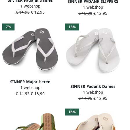
SINNER Padank Dames
SINNER PADANK SLIPPERS
1 webshop
Slippers Grijs
1 webshop
KINDEREN BEIGE
€ 14,95
€ 12,95
€ 15,99
€ 12,95
7%
13%
SINNER Major Heren
SINNER Padank Dames
1 webshop
Slippers Grijs
1 webshop
Slippers Licht Grijs
€ 14,95
€ 13,90
€ 14,95
€ 12,95
16%