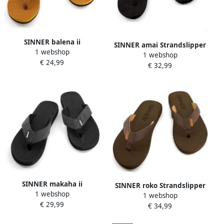
SINNER balena ii
SINNER amai Strandslipper
1 webshop
Strandslipper dames Bruin
1 webshop
dames Zwart
€ 24,99
€ 32,99
SINNER makaha ii
SINNER roko Strandslipper
1 webshop
Strandslipper heren Zwart
1 webshop
heren Bruin
€ 29,99
€ 34,99