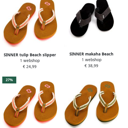
SINNER makaha Beach
SINNER tulip Beach slipper
1 webshop
slipper heren Black Black
1 webshop
dames Oranje-Multicolour
€ 38,99
White
€ 24,99
27%