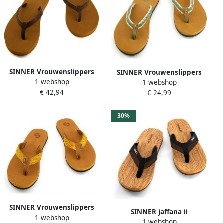
SINNER Vrouwenslippers
SINNER Vrouwenslippers
1 webshop
Kapi
1 webshop
Tulip II
€ 42,94
€ 24,99
30%
SINNER Vrouwenslippers
SINNER jaffana ii
1 webshop
Balena II
1 webshop
Strandslipper heren Zwart