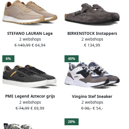
STEFANO LAURAN Lage
BIRKENSTOCK Instappers
2 webshops
2 webshops
Sneakers Heren Lj2505
Boston Maat: 43 Materiaal:
€ 149,99
€ 64,94
€ 134,99
Maat: 46 Materiaal: Leer
Suède Kleur: Donkergrijs
Kleur: Grijs
6%
40%
PME Legend Aztecor grijs
Vingino Stef Sneaker
2 webshops
2 webshops
sneakers heren
Multicolor gray
€ 74,99
€ 69,99
€ 90,-
€ 54,-
(PBO2303320-962)
28%