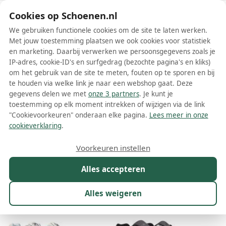
Schoenen.nl
Cookies op Schoenen.nl
We gebruiken functionele cookies om de site te laten werken.
Met jouw toestemming plaatsen we ook cookies voor statistiek
en marketing. Daarbij verwerken we persoonsgegevens zoals je
IP-adres, cookie-ID's en surfgedrag (bezochte pagina's en kliks)
om het gebruik van de site te meten, fouten op te sporen en bij
Wis filters
Alle filters
te houden via welke link je naar een webshop gaat. Deze
gegevens delen we met
onze 3 partners
. Je kunt je
Grijze sneakers
toestemming op elk moment intrekken of wijzigen via de link
"Cookievoorkeuren" onderaan elke pagina.
Lees meer in onze
Meer lezen
cookieverklaring
.
Chunky sneakers
Hoge sneakers
Lage sneakers
Sok sne
Voorkeuren instellen
Alles accepteren
Maat
Merk
Model
Kleur
1
Prijs
Ges
Alles weigeren
15.373 resultaten: