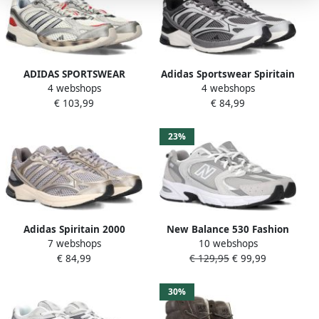
ADIDAS SPORTSWEAR
Adidas Sportswear Spiritain
4 webshops
4 webshops
Sneakers laag 'SPIRITAIN
2000 mesh sneakers
€ 103,99
€ 84,99
2000' grijs donkerrood
donkergrijs zilver
zilver wit
23%
Adidas Spiritain 2000
New Balance 530 Fashion
7 webshops
10 webshops
Sneakers Grijs 1 3 Mesh
sneakers Schoenen
€ 84,99
€ 129,95
€ 99,99
Synthetisch
raincloud maat: 41.5
beschikbare maaten:41.5
42.5 43 44.5 45 46.5 47.5
30%