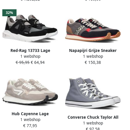
beschikbare maaten:38.5
32%
Red-Rag 13733 Lage
Napapijri Grijze Sneaker
1 webshop
1 webshop
sneakers Jongens Kids Grijs
met Contrasterende Details
€ 95,95
€ 64,94
€ 150,38
Multicolor Heren
Hub Cayenne Lage
Converse Chuck Taylor All
1 webshop
sneakers Dames Grijs
1 webshop
Star Fashion sneakers
€ 77,95
€ 97,58
Schoenen lunar grey maat: