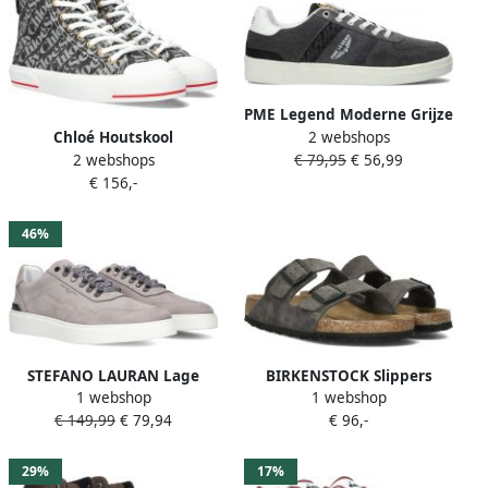
PME Legend Moderne Grijze
2 webshops
Chloé Houtskool
Skytank Sneakers Gray
2 webshops
€ 79,95
€ 56,99
Damesschoenen van See By
Heren
€ 156,-
Chloe
46%
STEFANO LAURAN Lage
BIRKENSTOCK Slippers
1 webshop
1 webshop
Sneakers Heren Lj2502
Arizona Maat: 43 Materiaal:
€ 149,99
€ 79,94
€ 96,-
Maat: 41 Materiaal: Nubuck
Suède Kleur: Grijs
Kleur: Grijs
29%
17%