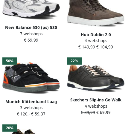
New Balance 530 (ps) 530
7 webshops
Schoenen grey matter
Hub Dublin 2.0
€ 69,99
maat: 34.5 beschikbare
4 webshops
Veterschoenen Hoog
maaten:29 30 31 32 33 34.5
€ 149,99
€ 104,99
Donkergrijs
50%
22%
Skechers Slip-ins Go Walk
Munich Klittenband Laag
4 webshops
Flex Hands Up Heren
3 webshops
Klittenband Laag
€ 89,99
€ 69,99
Instappers Zwart
€ 120,-
€ 59,37
donkergrijs
20%