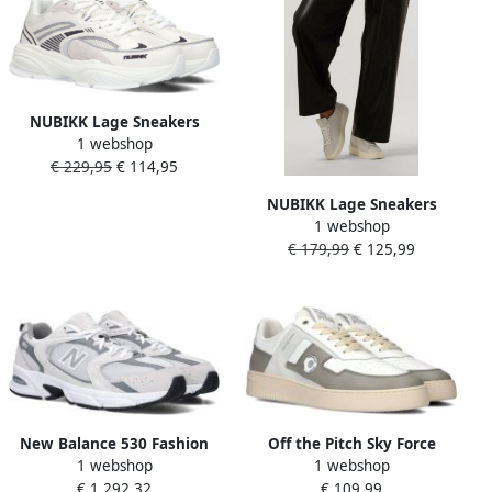
NUBIKK Lage Sneakers
1 webshop
Dames Comet Runner Maat:
€ 229,95
€ 114,95
37 Materiaal: Suède Kleur:
Grijs
NUBIKK Lage Sneakers
1 webshop
Dames Vince Tora Dames
€ 179,99
€ 125,99
Maat: 41 Materiaal: Nubuck
Kleur: Wit
New Balance 530 Fashion
Off the Pitch Sky Force
1 webshop
1 webshop
sneakers Schoenen grey
Heren Lage sneakers Leren
€ 1.292,32
€ 109,99
matter maat: 38
Sneaker Heren Grijs