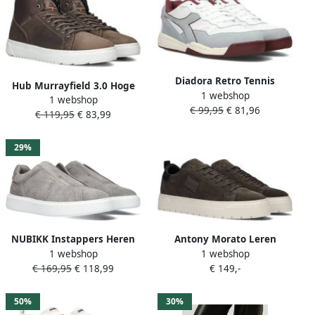
Diadora Retro Tennis
Hub Murrayfield 3.0 Hoge
1 webshop
Geïnspireerde Sport
1 webshop
sneakers Heren Grijs
€ 99,95
€ 81,96
Sneaker White Heren
€ 119,95
€ 83,99
29%
NUBIKK Instappers Heren
Antony Morato Leren
1 webshop
1 webshop
Vince Viggo Maat: 45
sneakers met
€ 169,95
€ 118,99
€ 149,-
Materiaal: Suède Kleur:
labelapplicatie model
Grijs
'METAL HENLEY'
50%
30%