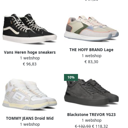
41.5 beschikbare
maaten:36.5 41.5
THE HOFF BRAND Lage
Vans Heren hoge sneakers
1 webshop
Sneakers Dames Pilsen
1 webshop
met Cordura-versterking
€ 83,30
Maat: 36 Materiaal: Suède
€ 96,83
10%
Blackstone TREVOR YG23
TOMMY JEANS Droid Mid
1 webshop
Thunderstorm Sneaker
1 webshop
Dames Hoge sneakers
€ 132,93
€ 118,32
(mid) Heren Dark grey