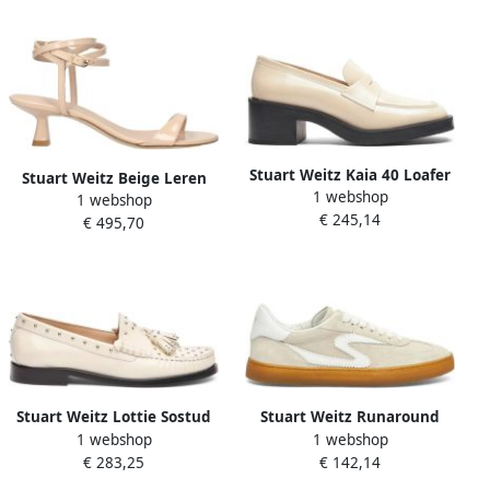
Stuart Weitz Kaia 40 Loafer
Stuart Weitz Beige Leren
1 webshop
1 webshop
Stiletto Hakken Sandalen
€ 245,14
€ 495,70
Stuart Weitz Lottie Sostud
Stuart Weitz Runaround
1 webshop
1 webshop
Tassel Loafer
Sneaker
€ 283,25
€ 142,14