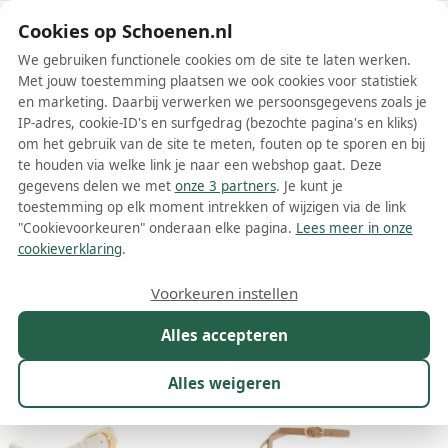
Schoenen.nl
Cookies op Schoenen.nl
We gebruiken functionele cookies om de site te laten werken.
Met jouw toestemming plaatsen we ook cookies voor statistiek
en marketing. Daarbij verwerken we persoonsgegevens zoals je
IP-adres, cookie-ID's en surfgedrag (bezochte pagina's en kliks)
om het gebruik van de site te meten, fouten op te sporen en bij
Wis filters
Alle filters
te houden via welke link je naar een webshop gaat. Deze
gegevens delen we met
onze 3 partners
. Je kunt je
Beige Stuart Weitzman schoenen
toestemming op elk moment intrekken of wijzigen via de link
"Cookievoorkeuren" onderaan elke pagina.
Lees meer in onze
Meer lezen
cookieverklaring
.
Ballerinas
Boots
Enkellaarsjes
Espadrilles
Hoge hakke
Voorkeuren instellen
Alles accepteren
Maat
Merk
1
Kleur
1
Prijs
Geslacht
Alles weigeren
295 resultaten: