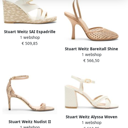
Stuart Weitz SAI Espadrille
1 webshop
Wedge
€ 509,85
Stuart Weitz Bareitall Shine
1 webshop
Pump 100
€ 566,50
Stuart Weitz Alyssa Woven
Stuart Weitz Nudist II
1 webshop
Block 85 Sandal
1 webshop
Sandal 75