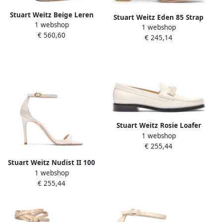
Stuart Weitz Beige Leren
Stuart Weitz Eden 85 Strap
1 webshop
Plateau Schoenen
1 webshop
Pump
€ 560,60
€ 245,14
Stuart Weitz Rosie Loafer
1 webshop
€ 255,44
Stuart Weitz Nudist II 100
1 webshop
Sandal
€ 255,44