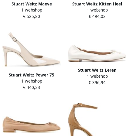
Stuart Weitz Maeve
Stuart Weitz Kitten Heel
1 webshop
1 webshop
Slingback Pump met
Pointed Toe Pumps
€ 525,80
€ 494,02
Blokhak
Stuart Weitz Leren
Stuart Weitz Power 75
1 webshop
Ballerina's
1 webshop
Slingback Pumps
€ 396,94
€ 440,33