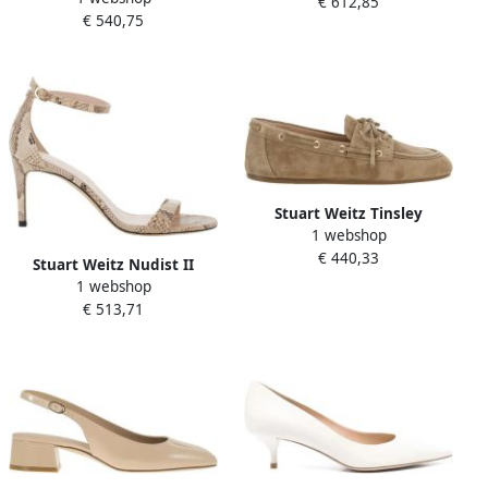
€ 612,85
€ 540,75
Stuart Weitz Tinsley
1 webshop
Mocassin
€ 440,33
Stuart Weitz Nudist II
1 webshop
Sandal 75
€ 513,71