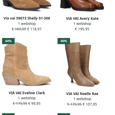
Via vai 59073 Shelly 01-308
VIA VAI Avery Kate
1 webshop
1 webshop
Cognac Western boots
Enkellaarsjes dames Donker
€ 169,95
€ 118,97
€ 199,95
cognac
44%
40%
VIA VAI Eveline Clark
VIA VAI Noelle Rae
1 webshop
Enkellaarsjes dames Licht
1 webshop
Enkellaarsjes dames Warm
€ 179,95
€ 99,95
cognac
€ 179,95
€ 107,95
beige