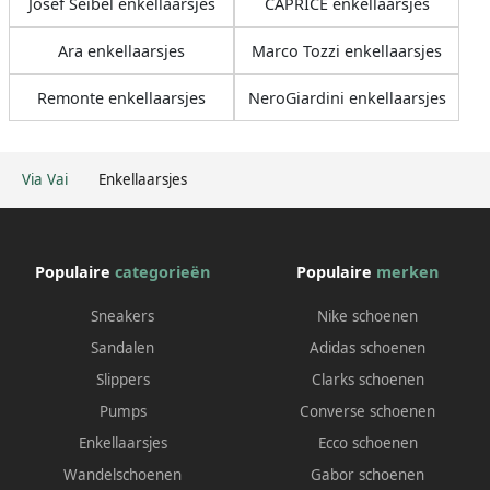
Josef Seibel enkellaarsjes
CAPRICE enkellaarsjes
Ara enkellaarsjes
Marco Tozzi enkellaarsjes
Remonte enkellaarsjes
NeroGiardini enkellaarsjes
Via Vai
Enkellaarsjes
Populaire
categorieën
Populaire
merken
Sneakers
Nike schoenen
Sandalen
Adidas schoenen
Slippers
Clarks schoenen
Pumps
Converse schoenen
Enkellaarsjes
Ecco schoenen
Wandelschoenen
Gabor schoenen