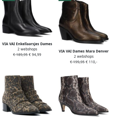
VIA VAI Enkellaarsjes Dames
2 webshops
Rose Baker Maat: 39
VIA VAI Dames Mara Denver
€ 189,95
€ 94,99
Materiaal: Leer Kleur: Zwart
2 webshops
Maat: 37 Materiaal: Leer
€ 199,95
€ 110,-
Kleur: Brons