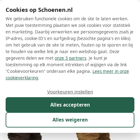
Schoenen.nl
Cookies op Schoenen.nl
We gebruiken functionele cookies om de site te laten werken.
Met jouw toestemming plaatsen we ook cookies voor statistiek
en marketing. Daarbij verwerken we persoonsgegevens zoals je
IP-adres, cookie-ID's en surfgedrag (bezochte pagina's en kliks)
om het gebruik van de site te meten, fouten op te sporen en bij
Wis filters
Alle filters
te houden via welke link je naar een webshop gaat. Deze
gegevens delen we met
onze 3 partners
. Je kunt je
Via Vai enkellaarsjes
toestemming op elk moment intrekken of wijzigen via de link
"Cookievoorkeuren" onderaan elke pagina.
Lees meer in onze
Meer lezen
cookieverklaring
.
Maat
Merk
1
Model
Kleur
Prijs
Ges
Voorkeuren instellen
86 resultaten:
Alles accepteren
Alles weigeren