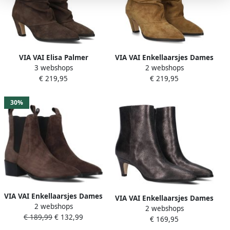
VIA VAI Elisa Palmer
VIA VAI Enkellaarsjes Dames
3 webshops
2 webshops
Enkellaarsjes Dames Suède
Elisa Palmer Maat: 40
€ 219,95
€ 219,95
Bruin
Materiaal: Suède Kleur:
Camel
30%
VIA VAI Enkellaarsjes Dames
VIA VAI Enkellaarsjes Dames
2 webshops
Rose Andrew Maat: 40
2 webshops
Lina Jackson Maat: 38
€ 189,99
€ 132,99
Materiaal: Suède Kleur:
€ 169,95
Materiaal: Leer Kleur: Grijs
Bruin