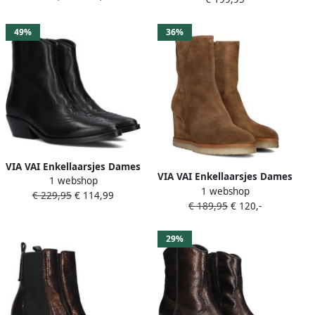
Black Dames
49%
36%
VIA VAI Enkellaarsjes Dames
VIA VAI Enkellaarsjes Dames
1 webshop
Sienna Carson Maat: 36
1 webshop
Aura Miley Maat: 41
€ 229,95
€ 114,99
Materiaal: Leer Kleur: Zwart
€ 189,95
€ 120,-
Materiaal: Suède Kleur:
Bruin
29%