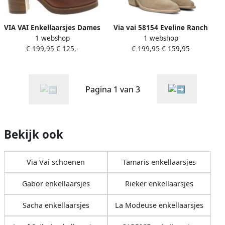
VIA VAI Enkellaarsjes Dames
Via vai 58154 Eveline Ranch
1 webshop
1 webshop
Taara Maat: 40 Materiaal:
01-212 Beige Western boots
€ 199,95
€ 125,-
€ 199,95
€ 159,95
Leer Kleur: Bruin
Pagina 1 van 3
Bekijk ook
Via Vai schoenen
Tamaris enkellaarsjes
Gabor enkellaarsjes
Rieker enkellaarsjes
Sacha enkellaarsjes
La Modeuse enkellaarsjes