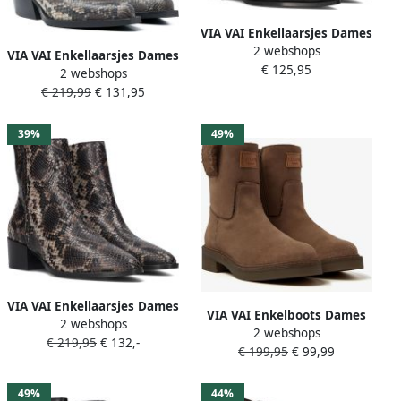
VIA VAI Enkellaarsjes Dames
2 webshops
Kate Malina Maat: 38
VIA VAI Enkellaarsjes Dames
€ 125,95
Materiaal: Leer Kleur: Zwart
2 webshops
Do Cassidy Maat: 38
€ 219,99
€ 131,95
Materiaal: Leer Kleur: Bruin
39%
49%
VIA VAI Enkellaarsjes Dames
VIA VAI Enkelboots Dames
2 webshops
Rose Baker Maat: 38
2 webshops
Bellamy Yasmin Maat: 41
€ 219,95
€ 132,-
Materiaal: Leer Kleur: Zwart
€ 199,95
€ 99,99
Materiaal: Suède Kleur:
Bruin
49%
44%