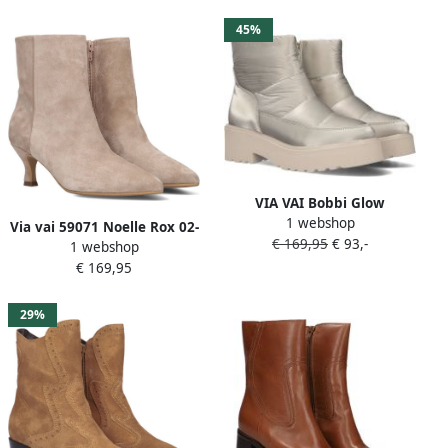
45%
VIA VAI Bobbi Glow
1 webshop
Enkellaarsjes dames Off
Via vai 59071 Noelle Rox 02-
€ 169,95
€ 93,-
white
1 webshop
279 Beige Enkellaarzen
€ 169,95
29%