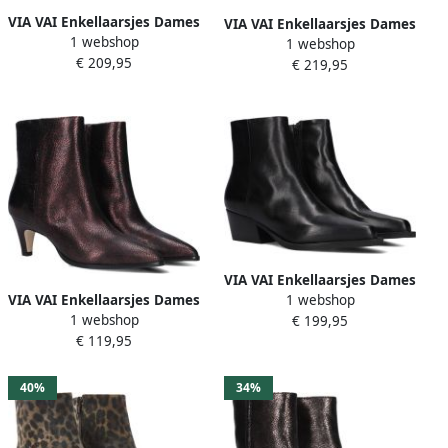
VIA VAI Enkellaarsjes Dames
VIA VAI Enkellaarsjes Dames
1 webshop
Rose Hannah Maat: 36
1 webshop
Lina Jackson Maat: 41
€ 209,95
Materiaal: Suède Kleur:
€ 219,95
Materiaal: Leer Kleur: Bruin
Bruin
VIA VAI Enkellaarsjes Dames
VIA VAI Enkellaarsjes Dames
1 webshop
Do Cassidy Maat: 37
1 webshop
Lina Jackson Maat: 37
€ 199,95
Materiaal: Leer Kleur: Zwart
€ 119,95
Materiaal: Leer Kleur: Paars
40%
34%