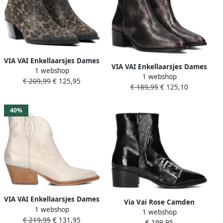
VIA VAI Enkellaarsjes Dames
VIA VAI Enkellaarsjes Dames
1 webshop
Kate Malina Maat: 37
1 webshop
Rose Baker Maat: 37
€ 209,99
€ 125,95
Materiaal: Suède Kleur:
€ 189,95
€ 125,10
Materiaal: Leer Kleur:
Bruin
Zilverkleurig
40%
VIA VAI Enkellaarsjes Dames
Via Vai Rose Camden
1 webshop
Do Olivia Maat: 42
1 webshop
Enkellaarsjes Zwart Leer
€ 219,95
€ 131,95
Materiaal: Leer Kleur: Beige
€ 199,95