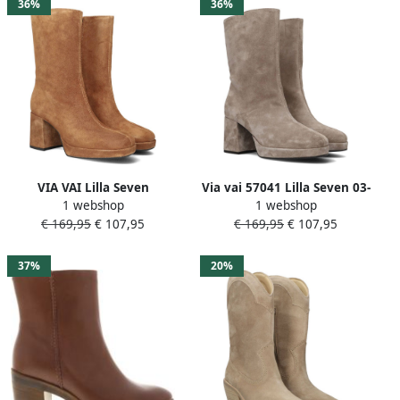
36%
36%
VIA VAI Lilla Seven
Via vai 57041 Lilla Seven 03-
1 webshop
1 webshop
Enkellaarsjes dames Licht
271 Beige Enkellaarzen
€ 169,95
€ 107,95
€ 169,95
€ 107,95
cognac
37%
20%