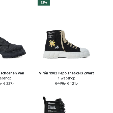
32%
r schoenen van
Virón 1982 Pepo sneakers Zwart
ebshop
1 webshop
d denim Zwart
,-
€ 227,-
€ 179,-
€ 121,-