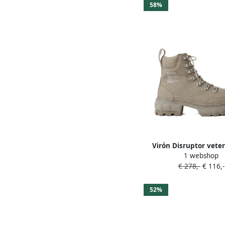
58%
Virón Disruptor vete
1 webshop
Beige
€ 278,-
€ 116,-
52%