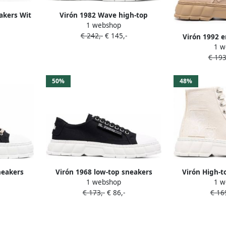
akers Wit
Virón 1982 Wave high-top
1 webshop
sneakers Zwart
€ 242,-
€ 145,-
Virón 1992 e
1 w
vete
€ 193
50%
48%
neakers
Virón 1968 low-top sneakers
Virón High-t
1 webshop
1 w
Zwart
patc
€ 173,-
€ 86,-
€ 169