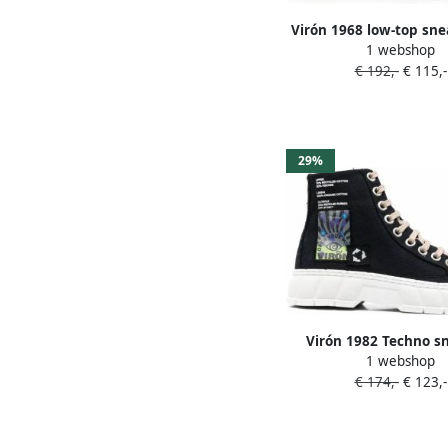
Virón 1968 low-top sne
1 webshop
€ 192,-
€ 115,-
29%
Virón 1982 Techno s
1 webshop
Zwart
€ 174,-
€ 123,-