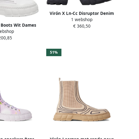
Virón X Ln-Cc Disruptor Denim
1 webshop
Boots Blauw Unisex
 Boots Wit Dames
€ 360,50
ebshop
200,85
51%