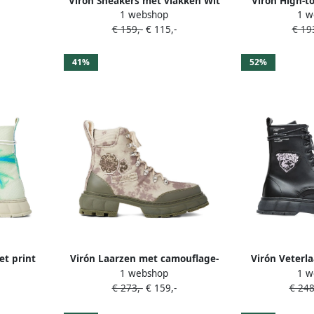
Virón Sneakers met vlakken Wit
Virón High-t
1 webshop
1 w
€ 159,-
€ 115,-
€ 193
41%
52%
et print
Virón Laarzen met camouflage-
Virón Veterl
1 webshop
1 w
en logoprint Groen
Z
€ 273,-
€ 159,-
€ 248