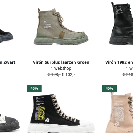
en Zwart
Virón Surplus laarzen Groen
Virón 1992 en
1 webshop
1 w
€ 193,-
€ 102,-
€ 218
40%
45%