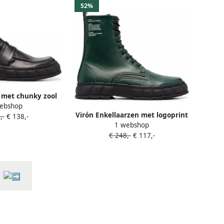
52%
 met chunky zool
ebshop
wart
Virón Enkellaarzen met logoprint
,-
€ 138,-
1 webshop
Groen
€ 248,-
€ 117,-