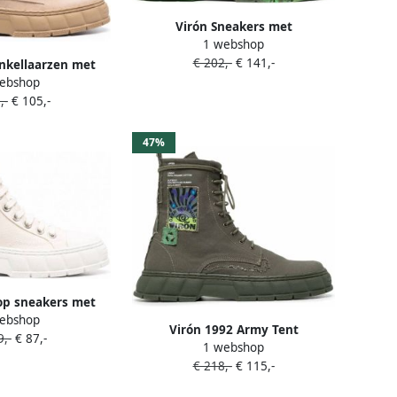
Virón Sneakers met
1 webshop
camouflageprint Zwart
€ 202,-
€ 141,-
nkellaarzen met
ebshop
rs Beige
,-
€ 105,-
47%
op sneakers met
ebshop
h Beige
Virón 1992 Army Tent
,-
€ 87,-
1 webshop
veterlaarzen Groen
€ 218,-
€ 115,-