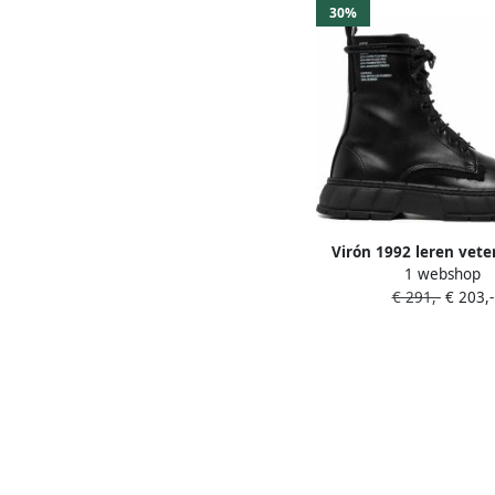
30%
Virón 1992 leren vete
1 webshop
Zwart
€ 291,-
€ 203,-