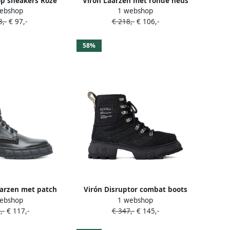
op sneakers Roze
Virón Laarzen met ronde neus
ebshop
1 webshop
Beige
,-
€ 97,-
€ 218,-
€ 106,-
58%
aarzen met patch
Virón Disruptor combat boots
ebshop
1 webshop
wart
met veters Blauw
,-
€ 117,-
€ 347,-
€ 145,-