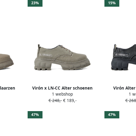
23%
15%
rlaarzen
Virón x LN-CC Alter schoenen
Virón Alte
1 webshop
1 w
Grijs
gerecycle
€ 248,-
€ 189,-
€ 268
47%
47%