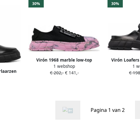
30%
30%
Virón 1968 marble low-top
Virón Loafers
1 webshop
1 w
sneakers Zwart
Z
rlaarzen
€ 202,-
€ 141,-
€ 198
Pagina 1 van 2