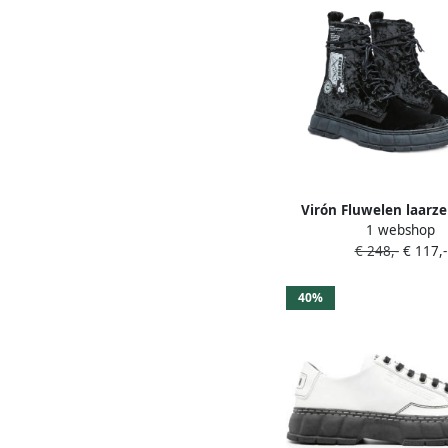
Virón Fluwelen laarz
1 webshop
€ 248,-
€ 117,-
40%