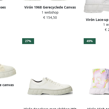
hoes
Virón 1968 Gerecyclede Canvas
1 webshop
Sneakers Beige Unisex
€ 154,50
Virón Lace-up
1 w
€ 
27%
49%
e canvas
isex