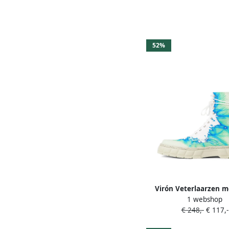
52%
Virón Veterlaarzen m
1 webshop
Beige
€ 248,-
€ 117,-