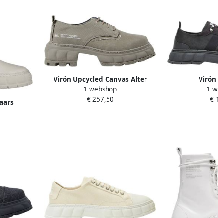
Virón Upcycled Canvas Alter
Virón
1 webshop
1 w
Schoenen
€ 257,50
€ 
Laars