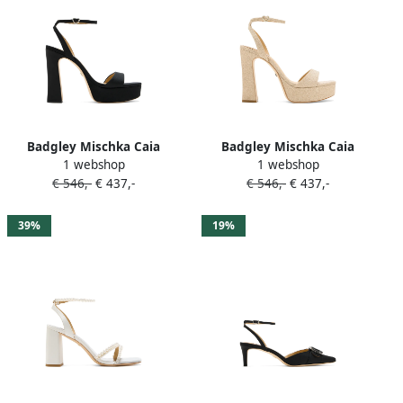
Badgley Mischka Caia
Badgley Mischka Caia
1 webshop
1 webshop
sandalen met plateauzool
sandalen met plateauzool
€ 546,-
€ 437,-
€ 546,-
€ 437,-
en enkelband Zwart
Beige
39%
19%