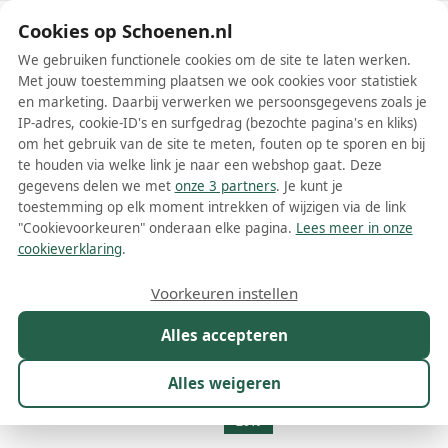
Schoenen.nl
Cookies op Schoenen.nl
We gebruiken functionele cookies om de site te laten werken.
Met jouw toestemming plaatsen we ook cookies voor statistiek
en marketing. Daarbij verwerken we persoonsgegevens zoals je
IP-adres, cookie-ID's en surfgedrag (bezochte pagina's en kliks)
om het gebruik van de site te meten, fouten op te sporen en bij
Wis filters
Alle filters
te houden via welke link je naar een webshop gaat. Deze
gegevens delen we met
onze 3 partners
. Je kunt je
Badgley Mischka schoenen
toestemming op elk moment intrekken of wijzigen via de link
"Cookievoorkeuren" onderaan elke pagina.
Lees meer in onze
Meer lezen
cookieverklaring
.
Plateauzolen
Pumps
Sandalen
Voorkeuren instellen
Alles accepteren
Maat
Merk
1
Kleur
Prijs
Geslacht
M
Alles weigeren
11 resultaten:
20%