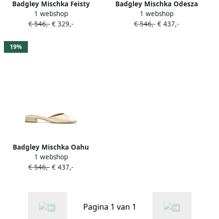
Badgley Mischka Feisty
Badgley Mischka Odesza
1 webshop
1 webshop
sandalen verfraaid met
pumps verfraaid met
€ 546,-
€ 329,-
€ 546,-
€ 437,-
parels Wit
juwelen en enkelbandje
Zwart
19%
Badgley Mischka Oahu
1 webshop
sandalen verfraaid met
€ 546,-
€ 437,-
kristallen Beige
Pagina 1 van 1