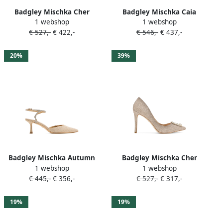
Badgley Mischka Cher
Badgley Mischka Caia
1 webshop
1 webshop
pumps verfraaid met
sandalen met plateauzool
€ 527,-
€ 422,-
€ 546,-
€ 437,-
kristallen Zwart
en dierenprint Beige
20%
39%
Badgley Mischka Autumn
Badgley Mischka Cher
1 webshop
1 webshop
pumps verfraaid met
pumps verfraaid met
€ 445,-
€ 356,-
€ 527,-
€ 317,-
kristallen en enkelbandje
kristallen Goud
Goud
19%
19%