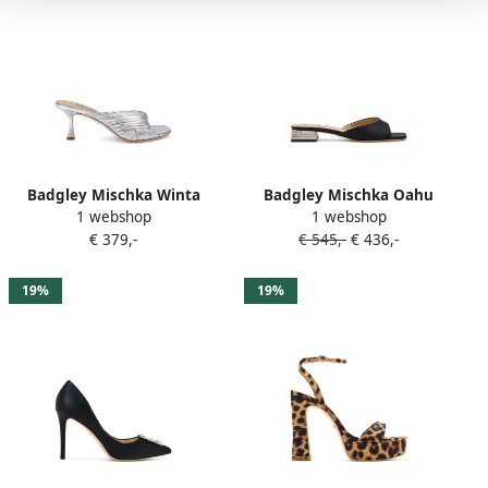
Badgley Mischka Winta
Badgley Mischka Oahu
1 webshop
1 webshop
geknoopte sandalen Zilver
zijden sandalen verfraaid
€ 379,-
€ 545,-
€ 436,-
met kristallen Zwart
19%
19%