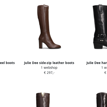
heel boots
Julie Dee side-zip leather boots
Julie Dee ha
1 webshop
1 w
Bruin
biker b
€ 297,-
€