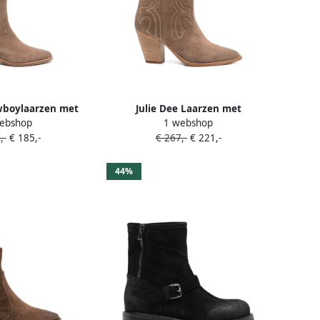
wboylaarzen met
Julie Dee Laarzen met
ebshop
1 webshop
 neus Bruin
borduurwerk en puntige neus
,-
€ 185,-
€ 267,-
€ 221,-
Bruin
44%