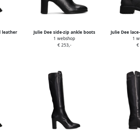
l leather
Julie Dee side-zip ankle boots
Julie Dee lac
1 webshop
1 w
Zwart
Z
€ 253,-
€