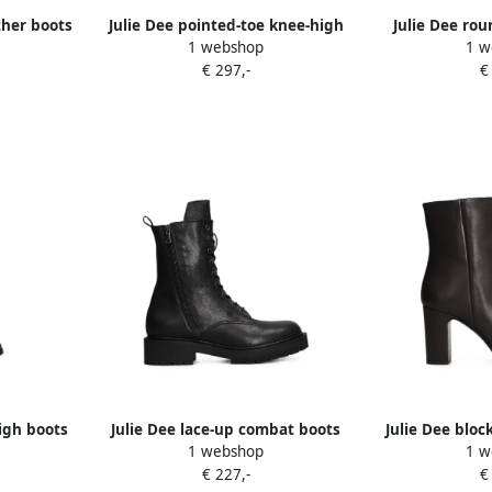
ther boots
Julie Dee pointed-toe knee-high
Julie Dee ro
1 webshop
1 w
boots Zwart
boot
€ 297,-
€
high boots
Julie Dee lace-up combat boots
Julie Dee bloc
1 webshop
1 w
Zwart
B
€ 227,-
€