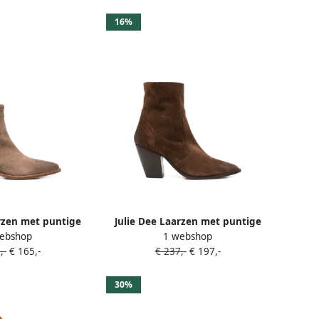
16%
rzen met puntige
Julie Dee Laarzen met puntige
ebshop
1 webshop
s Bruin
neus Bruin
,-
€ 165,-
€ 237,-
€ 197,-
30%