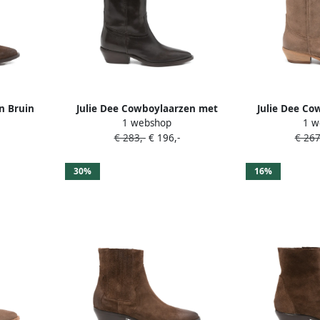
en Bruin
Julie Dee Cowboylaarzen met
Julie Dee Co
1 webshop
1 w
puntige neus Bruin
puntige
€ 283,-
€ 196,-
€ 267
30%
16%