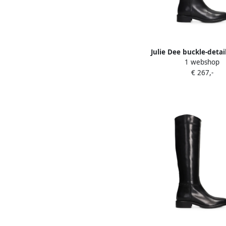
Julie Dee buckle-detai
1 webshop
boots Zwart
€ 267,-