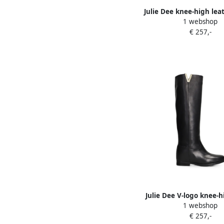
Julie Dee knee-high lea
1 webshop
Zwart
€ 257,-
Julie Dee V-logo knee-
1 webshop
Zwart
€ 257,-