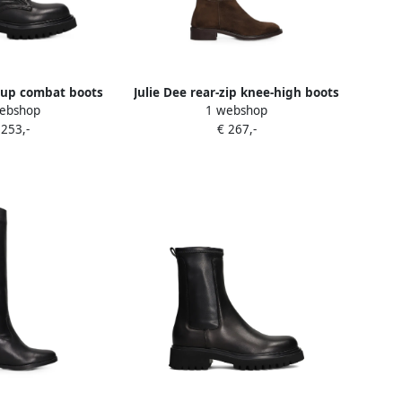
e-up combat boots
Julie Dee rear-zip knee-high boots
ebshop
1 webshop
wart
Bruin
 253,-
€ 267,-