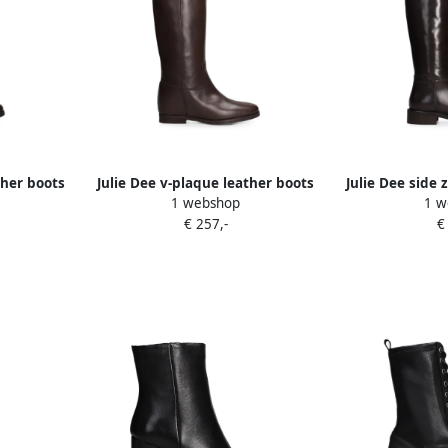
ther boots
Julie Dee v-plaque leather boots
Julie Dee side 
1 webshop
1 w
Bruin
B
€ 257,-
€