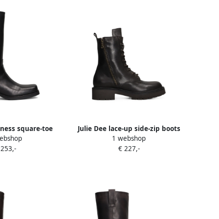
rness square-toe
Julie Dee lace-up side-zip boots
ebshop
1 webshop
oots Zwart
Bruin
 253,-
€ 227,-