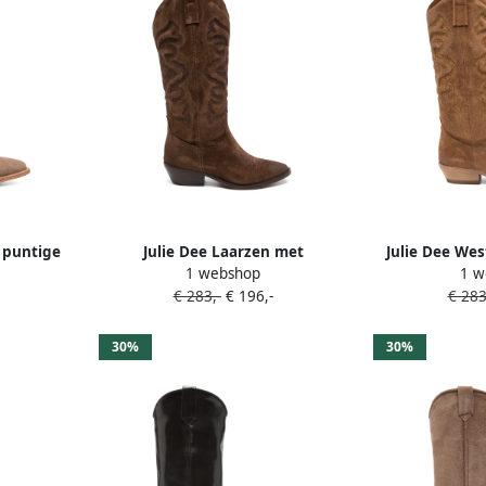
 puntige
Julie Dee Laarzen met
Julie Dee Wes
1 webshop
1 w
borduurwerk Bruin
borduur
€ 283,-
€ 196,-
€ 283
30%
30%