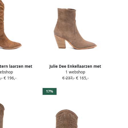
tern laarzen met
Julie Dee Enkellaarzen met
ebshop
1 webshop
werk Bruin
puntige neus Bruin
,-
€ 196,-
€ 237,-
€ 165,-
17%