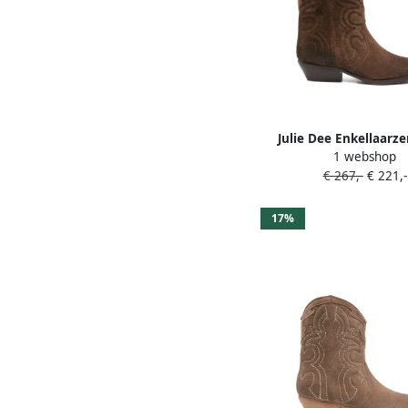
Julie Dee Enkellaarz
1 webshop
€ 267,-
€ 221,-
17%