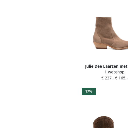
Julie Dee Laarzen met
1 webshop
neus Bruin
€ 237,-
€ 165,-
17%