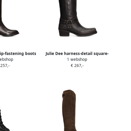
zip-fastening boots
Julie Dee harness-detail square-
ebshop
1 webshop
ruin
toe biker boots Zwart
 257,-
€ 267,-