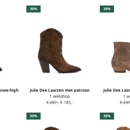
30%
30%
 knee-high
Julie Dee Laarzen met patroon
Julie Dee Laa
1 webshop
1 w
Bruin
neu
€ 267,-
€ 185,-
€ 237
30%
30%