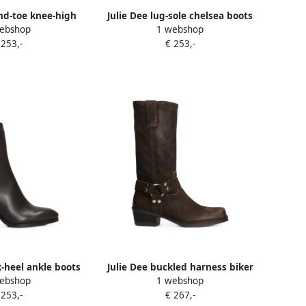
und-toe knee-high
Julie Dee lug-sole chelsea boots
ebshop
1 webshop
s Zwart
Zwart
 253,-
€ 253,-
k-heel ankle boots
Julie Dee buckled harness biker
ebshop
1 webshop
ruin
boots Bruin
 253,-
€ 267,-