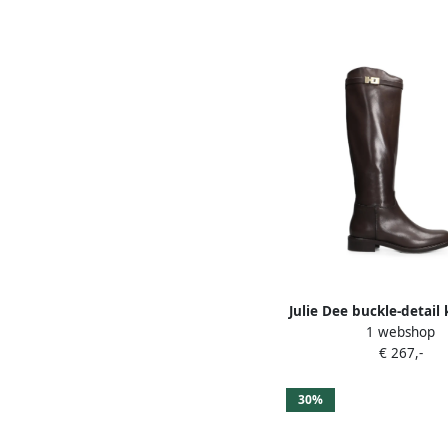
Julie Dee buckle-detail
1 webshop
boots Bruin
€ 267,-
30%