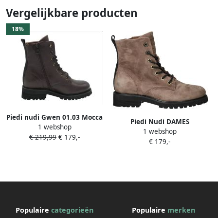
Vergelijkbare producten
18%
Piedi nudi Gwen 01.03 Mocca
Piedi Nudi DAMES
1 webshop
Brown G-Wijdte
1 webshop
VETERBOOTS TAUPE GWEN
€ 219,99
€ 179,-
€ 179,-
01.02 ACERO TAUPE
Populaire
categorieën
Populaire
merken