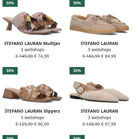
50%
50%
STEFANO LAURAN Muiltjes
STEFANO LAURAN
3 webshops
3 webshops
Dames St2651b Maat: 41
Instappers Dames 7021k
€ 149,99
€ 74,99
€ 169,99
€ 84,99
Materiaal: Suède Kleur:
Maat: 38 Materiaal: Suède
Beige
Kleur: Beige
30%
30%
STEFANO LAURAN Slippers
STEFANO LAURAN
3 webshops
3 webshops
Dames 24050 H Maat: 39
Slingbacks Dames 4548
€ 129,99
€ 90,99
€ 139,99
€ 97,99
Materiaal: Lakleer Kleur:
Maat: 38 Kleur: Beige
Beige
30%
50%