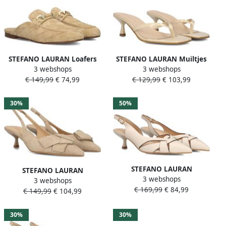
STEFANO LAURAN Loafers
STEFANO LAURAN Muiltjes
3 webshops
3 webshops
Dames D24063 Maat: 41
Dames 25167 Maat: 39
€ 149,99
€ 74,99
€ 129,99
€ 103,99
Materiaal: Suède Kleur:
Materiaal: Leatherlook
Beige
Kleur: Beige
30%
50%
STEFANO LAURAN
STEFANO LAURAN
3 webshops
Slingbacks Dames St2639
3 webshops
Slingbacks Dames St2642
€ 169,99
€ 84,99
Maat: 40 Materiaal: Leer
€ 149,99
€ 104,99
Maat: 39 Materiaal: Suède
Kleur: Beige
Kleur: Beige
30%
30%