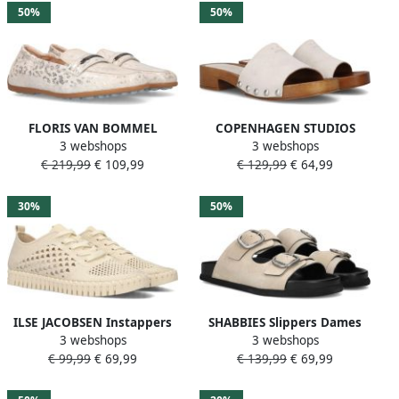
50%
50%
FLORIS VAN BOMMEL
COPENHAGEN STUDIOS
3 webshops
3 webshops
Loafers Dames Sfw-40039
Muiltjes Dames Cph798
€ 219,99
€ 109,99
€ 129,99
€ 64,99
Sitti Maat: 38 Materiaal:
Maat: 37 Materiaal: Suède
Leer Kleur: Beige
Kleur: Beige
30%
50%
ILSE JACOBSEN Instappers
SHABBIES Slippers Dames
3 webshops
3 webshops
Dames Tulip4275 Maat: 40
Inga Buckles S Maat: 36
€ 99,99
€ 69,99
€ 139,99
€ 69,99
Materiaal: Textiel Kleur:
Materiaal: Suède Kleur:
Beige
Beige