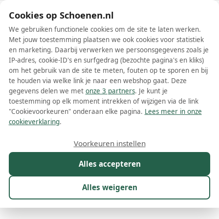
Schoenen.nl
Cookies op Schoenen.nl
We gebruiken functionele cookies om de site te laten werken.
Met jouw toestemming plaatsen we ook cookies voor statistiek
en marketing. Daarbij verwerken we persoonsgegevens zoals je
IP-adres, cookie-ID's en surfgedrag (bezochte pagina's en kliks)
om het gebruik van de site te meten, fouten op te sporen en bij
Wis filters
Alle filters
te houden via welke link je naar een webshop gaat. Deze
gegevens delen we met
onze 3 partners
. Je kunt je
Beige damesschoenen
toestemming op elk moment intrekken of wijzigen via de link
"Cookievoorkeuren" onderaan elke pagina.
Lees meer in onze
Op zoek naar de perfecte beige damesschoenen? Dan ben je hier
cookieverklaring
.
aan het juiste adres! Beige schoenen zijn niet alleen stijlvol, maar
ook tijdloos en veelzijdig. Ze passen bij vrijwel iedere outfit en
Meer lezen
Voorkeuren instellen
geven net dat extra vleugje elegantie. In onze vergelijkingswebsite
voor schoenen helpen we je graag bij het vinden van jouw favoriete
Alles accepteren
Ballerinas
Bandschoenen
Boots
Enkellaarsjes
Espadril
paar beige schoenen. Kijk snel verder en ontdek de verschillende
modellen die we voor je op een rijtje hebben gezet.
Alles weigeren
Maat
Merk
Model
Kleur
1
Prijs
Mat