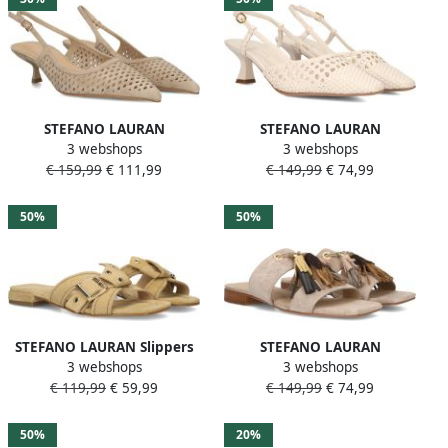
STEFANO LAURAN
STEFANO LAURAN
3 webshops
3 webshops
Slingbacks Dames St2749
Slingbacks Dames Pe2601
€ 159,99
€ 111,99
€ 149,99
€ 74,99
Maat: 43 Materiaal: Suède
Maat: 40 Materiaal: Raffia
Kleur: Beige
Kleur: Beige
50%
50%
STEFANO LAURAN Slippers
STEFANO LAURAN
3 webshops
3 webshops
Dames 25037 Maat: 37
Slingbacks Dames St2650
€ 119,99
€ 59,99
€ 149,99
€ 74,99
Materiaal: Suède Kleur:
Maat: 36 Materiaal: Suède
Beige
Kleur: Beige
50%
20%