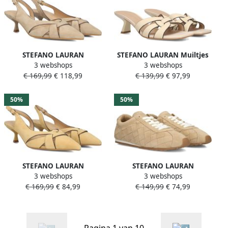
STEFANO LAURAN
STEFANO LAURAN Muiltjes
3 webshops
3 webshops
Slingbacks Dames St2639
Dames St2648 Maat: 38
€ 169,99
€ 118,99
€ 139,99
€ 97,99
Maat: 36 Materiaal: Suède
Materiaal: Leer Kleur: Beige
Kleur: Beige
50%
50%
STEFANO LAURAN
STEFANO LAURAN
3 webshops
3 webshops
Slingbacks Dames St2639
Veterschoenen Dames
€ 169,99
€ 84,99
€ 149,99
€ 74,99
Maat: 37 Materiaal: Suède
Y24016 Maat: 42 Materiaal:
Kleur: Beige
Suède Kleur: Beige