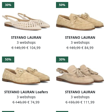
30%
50%
STEFANO LAURAN
STEFANO LAURAN
3 webshops
3 webshops
Slingbacks Dames St2546
Instappers Dames D24063
€ 149,99
€ 104,99
€ 169,99
€ 84,99
Maat: 40 Materiaal: Suède
Maat: 41 Materiaal: Suède
Kleur: Beige
Kleur: Beige
50%
30%
STEFANO LAURAN Loafers
STEFANO LAURAN
3 webshops
3 webshops
Dames D24083 Maat: 38
Slingbacks Dames 2900b
€ 149,99
€ 74,99
€ 159,99
€ 111,99
Materiaal: Suède Kleur:
Maat: 37 Materiaal: Suède
Beige
Kleur: Beige