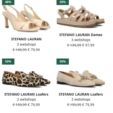
46%
30%
STEFANO LAURAN Dames
STEFANO LAURAN
3 webshops
7015b Maat: 41 Materiaal:
3 webshops
Slingbacks Dames 6716
€ 139,99
€ 97,99
Suède Kleur: Beige
€ 149,99
€ 79,94
Maat: 37 Kleur: Beige
50%
50%
STEFANO LAURAN Loafers
STEFANO LAURAN Loafers
3 webshops
3 webshops
Dames 4660 Maat: 38 5
Dames 4660 Maat: 38
€ 159,99
€ 79,99
€ 159,99
€ 79,99
Materiaal: Ponyhair Kleur:
Materiaal: Suède Kleur:
Beige
Beige