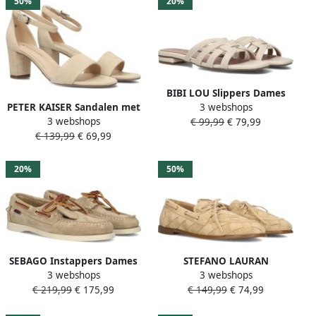
50%
20%
BIBI LOU Slippers Dames
PETER KAISER Sandalen met
3 webshops
877z94hg Maat: 40
3 webshops
Hak Dames 78340 Maat: 39
€ 99,99
€ 79,99
Materiaal: Textiel Kleur:
€ 139,99
€ 69,99
Materiaal: Leer Kleur: Beige
Beige
20%
50%
SEBAGO Instappers Dames
STEFANO LAURAN
3 webshops
3 webshops
Portland Maat: 40
Mocassins Dames Y24016.1
€ 219,99
€ 175,99
€ 149,99
€ 74,99
Materiaal: Suède Kleur:
Maat: 43 Materiaal: Suède
Beige
Kleur: Beige