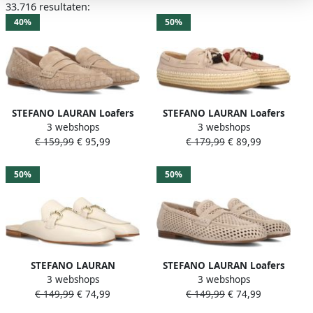
33.716 resultaten:
40%
50%
STEFANO LAURAN Loafers
STEFANO LAURAN Loafers
3 webshops
3 webshops
Dames St2656 Maat: 39
Dames St2066 Maat: 36
€ 159,99
€ 95,99
€ 179,99
€ 89,99
Materiaal: Suède Kleur:
Materiaal: Suède Kleur:
Beige
Beige
50%
50%
STEFANO LAURAN
STEFANO LAURAN Loafers
3 webshops
3 webshops
Instappers Dames 4015
Dames P2570 Maat: 39
€ 149,99
€ 74,99
€ 149,99
€ 74,99
Maat: 39 Materiaal: Leer
Materiaal: Suède Kleur:
Kleur: Beige
Beige