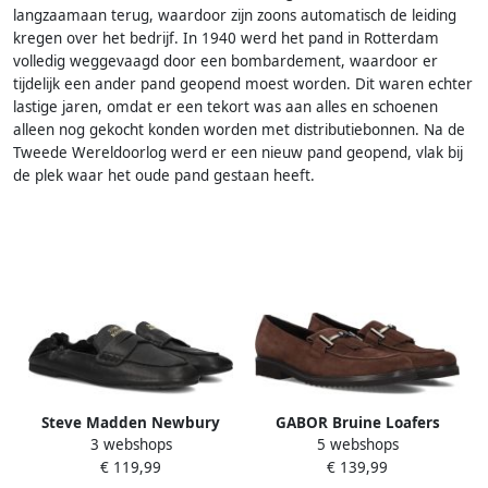
langzaamaan terug, waardoor zijn zoons automatisch de leiding
kregen over het bedrijf. In 1940 werd het pand in Rotterdam
volledig weggevaagd door een bombardement, waardoor er
tijdelijk een ander pand geopend moest worden. Dit waren echter
lastige jaren, omdat er een tekort was aan alles en schoenen
alleen nog gekocht konden worden met distributiebonnen. Na de
Tweede Wereldoorlog werd er een nieuw pand geopend, vlak bij
de plek waar het oude pand gestaan heeft.
Steve Madden Newbury
GABOR Bruine Loafers
3 webshops
5 webshops
Mocassins Dames
4011.02
€ 119,99
€ 139,99
Instappers Zwart