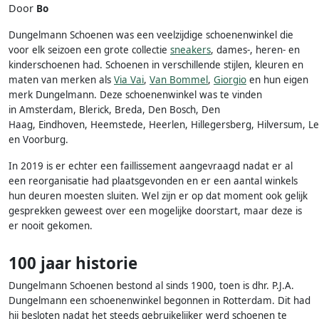
Door
Bo
Dungelmann Schoenen was een veelzijdige schoenenwinkel die
voor elk seizoen een grote collectie
sneakers
, dames-, heren- en
kinderschoenen had. Schoenen in verschillende stijlen, kleuren en
maten van merken als
Via Vai
,
Van Bommel
,
Giorgio
en hun eigen
merk Dungelmann. Deze schoenenwinkel was te vinden
in Amsterdam, Blerick, Breda, Den Bosch, Den
Haag, Eindhoven, Heemstede, Heerlen, Hillegersberg, Hilversum, Le
en Voorburg.
In 2019 is er echter een faillissement aangevraagd nadat er al
een reorganisatie had plaatsgevonden en er een aantal winkels
hun deuren moesten sluiten. Wel zijn er op dat moment ook gelijk
gesprekken geweest over een mogelijke doorstart, maar deze is
er nooit gekomen.
100 jaar historie
Dungelmann Schoenen bestond al sinds 1900, toen is dhr. P.J.A.
Dungelmann een schoenenwinkel begonnen in Rotterdam. Dit had
hij besloten nadat het steeds gebruikelijker werd schoenen te