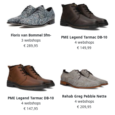
Floris van Bommel Sfm-
PME Legend Tarmac DB-10
3 webshops
30201 De Netter Nette
4 webshops
bruine herenboots voor
€ 289,95
schoenen Business
€ 149,99
steunzolen
Schoenen Heren Blauw
Rehab Greg Pebble Nette
PME Legend Tarmac DB-10
4 webshops
schoenen Veterschoenen
4 webshops
cognac herenboots voor
€ 209,95
Heren Multi
€ 147,95
steunzolen