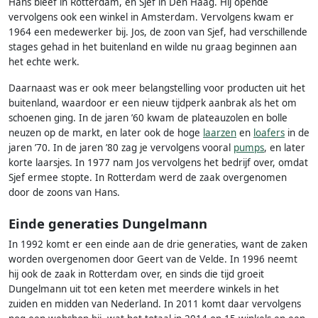
Hans bleef in Rotterdam, en Sjef in Den Haag. Hij opende
vervolgens ook een winkel in Amsterdam. Vervolgens kwam er
1964 een medewerker bij. Jos, de zoon van Sjef, had verschillende
stages gehad in het buitenland en wilde nu graag beginnen aan
het echte werk.
Daarnaast was er ook meer belangstelling voor producten uit het
buitenland, waardoor er een nieuw tijdperk aanbrak als het om
schoenen ging. In de jaren ’60 kwam de plateauzolen en bolle
neuzen op de markt, en later ook de hoge
laarzen
en
loafers
in de
jaren ’70. In de jaren ’80 zag je vervolgens vooral
pumps
, en later
korte laarsjes. In 1977 nam Jos vervolgens het bedrijf over, omdat
Sjef ermee stopte. In Rotterdam werd de zaak overgenomen
door de zoons van Hans.
Einde generaties Dungelmann
In 1992 komt er een einde aan de drie generaties, want de zaken
worden overgenomen door Geert van de Velde. In 1996 neemt
hij ook de zaak in Rotterdam over, en sinds die tijd groeit
Dungelmann uit tot een keten met meerdere winkels in het
zuiden en midden van Nederland. In 2011 komt daar vervolgens